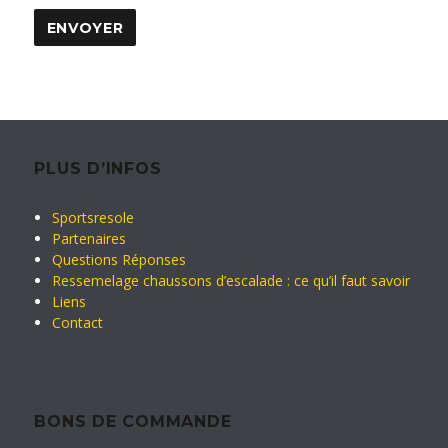
PLUS D’INFOS
Sportsresole
Partenaires
Questions Réponses
Ressemelage chaussons d’escalade : ce qu’il faut savoir
Liens
Contact
BONS DE COMMANDE